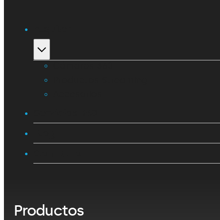
Alquiler
Cámaras 360
Productos Streaming
Accesorios
Servicios 360
Blog
Contacto
Productos