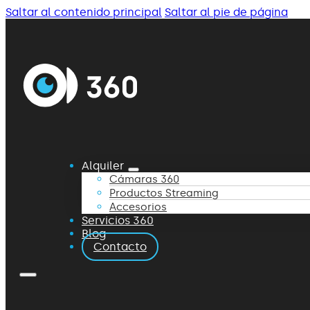
Saltar al contenido principal
Saltar al pie de página
Alquiler
Cámaras 360
Productos Streaming
Accesorios
Servicios 360
Blog
Contacto