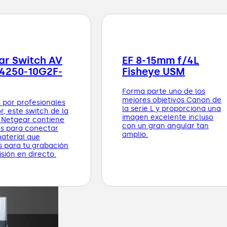
ar Switch AV
EF 8-15mm f/4L
M4250-10G2F-
Fisheye USM
Forma parte uno de los
mejores objetivos Canon de
 por profesionales
la serie L y proporciona una
r, este switch de la
imagen excelente incluso
Netgear contiene
con un gran angular tan
os para conectar
amplio.
material que
s para tu grabación
sión en directo.