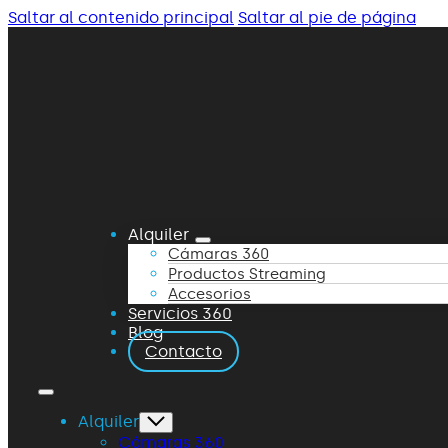
Saltar al contenido principal
Saltar al pie de página
Alquiler
Cámaras 360
Productos Streaming
Accesorios
Servicios 360
Blog
Contacto
Alquiler
Cámaras 360