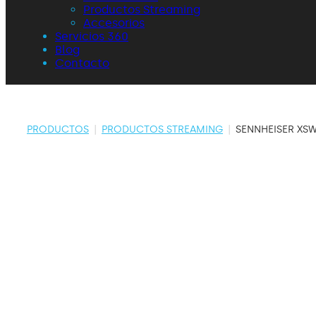
Productos Streaming
Accesorios
Servicios 360
Blog
Contacto
PRODUCTOS
|
PRODUCTOS STREAMING
|
SENNHEISER XSW