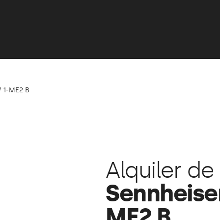
 1-ME2 B
Alquiler de
Sennheise
ME2 B