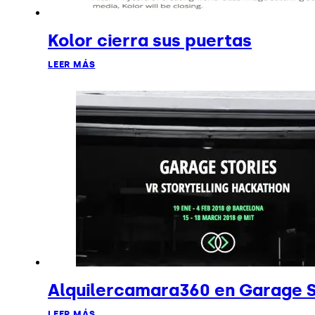
Kolor cierra sus puertas
LEER MÁS
Alquilercamara360 en Garage S
LEER MÁS