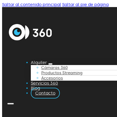
Saltar al contenido principal
Saltar al pie de página
Alquiler
Cámaras 360
Productos Streaming
Accesorios
Servicios 360
Blog
Contacto