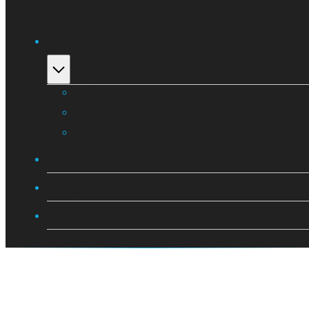
Alquiler
Cámaras 360
Productos Streaming
Accesorios
Servicios 360
Blog
Contacto