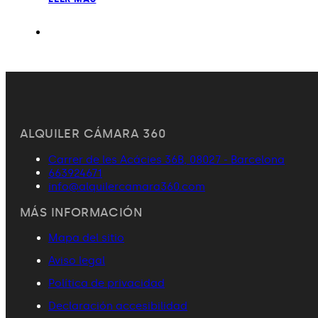
ALQUILER CÁMARA 360
Carrer de les Acácies 36B, 08027 - Barcelona
663924671
info@alquilercamara360.com
MÁS INFORMACIÓN
Mapa del sitio
Aviso legal
Política de privacidad
Declaración accesibilidad