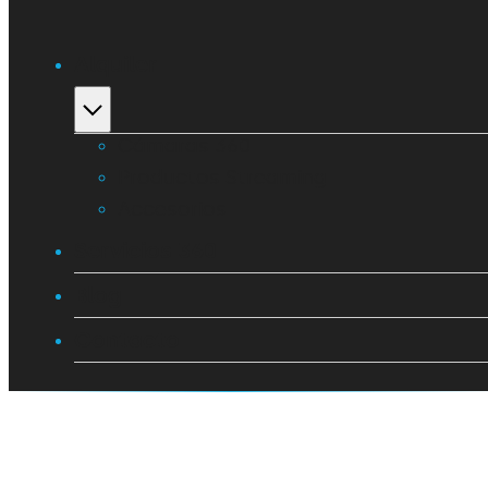
Alquiler
Cámaras 360
Productos Streaming
Accesorios
Servicios 360
Blog
Contacto