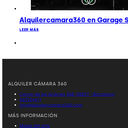
Alquilercamara360 en Garage S
LEER MÁS
ALQUILER CÁMARA 360
Carrer de les Acácies 36B, 08027 - Barcelona
663924671
info@alquilercamara360.com
MÁS INFORMACIÓN
Mapa del sitio