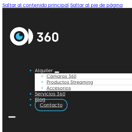
Saltar al contenido principal
Saltar al pie de página
Alquiler
Cámaras 360
Productos Streaming
Accesorios
Servicios 360
Blog
Contacto