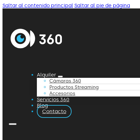
Saltar al contenido principal
Saltar al pie de página
Alquiler
Cámaras 360
Productos Streaming
Accesorios
Servicios 360
Blog
Contacto