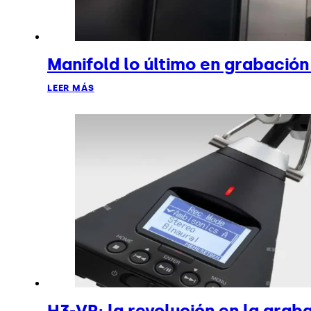
Manifold lo último en grabació
LEER MÁS
H3-VR: la revolución en la grab