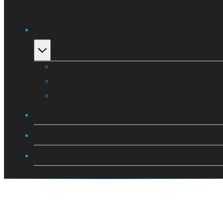
Alquiler
Cámaras 360
Productos Streaming
Accesorios
Servicios 360
Blog
Contacto