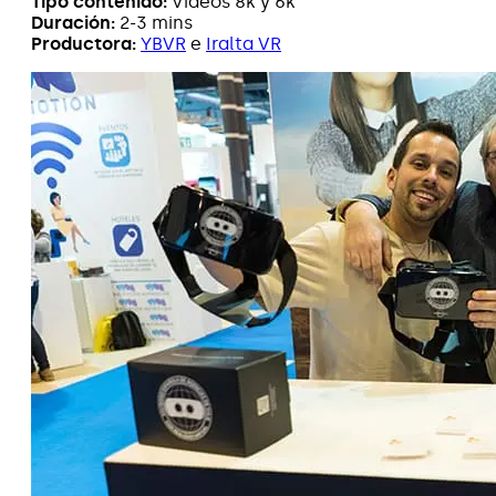
Tipo contenido:
Videos 8k y 6k
Duración:
2-3 mins
Productora:
YBVR
e
Iralta VR